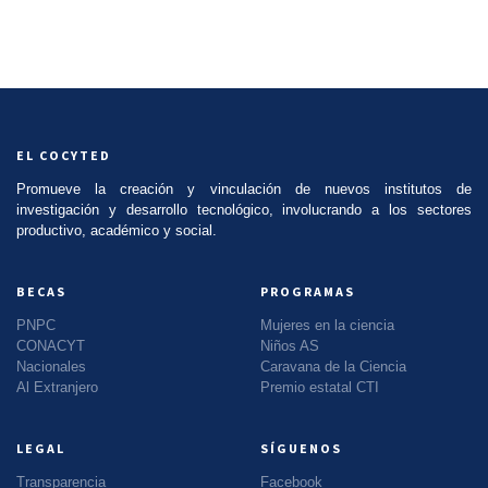
EL COCYTED
Promueve la creación y vinculación de nuevos institutos de
investigación y desarrollo tecnológico, involucrando a los sectores
productivo, académico y social.
BECAS
PROGRAMAS
PNPC
Mujeres en la ciencia
CONACYT
Niños AS
Nacionales
Caravana de la Ciencia
Al Extranjero
Premio estatal CTI
LEGAL
SÍGUENOS
Transparencia
Facebook