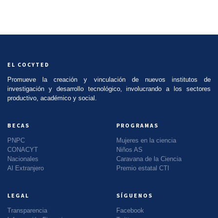
EL COCYTED
Promueve la creación y vinculación de nuevos institutos de
investigación y desarrollo tecnológico, involucrando a los sectores
productivo, académico y social.
BECAS
PROGRAMAS
PNPC
Mujeres en la ciencia
CONACYT
Niños AS
Nacionales
Caravana de la Ciencia
Al Extranjero
Premio estatal CTI
LEGAL
SÍGUENOS
Transparencia
Facebook