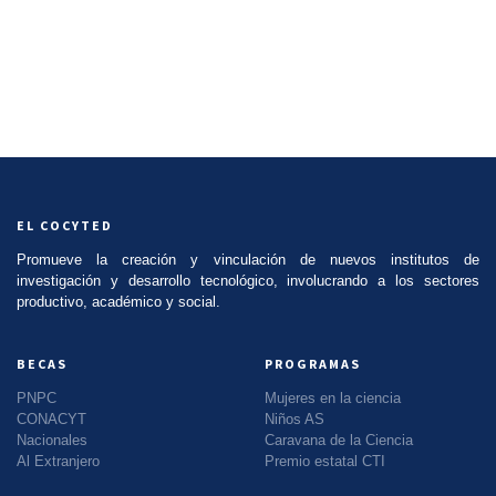
EL COCYTED
Promueve la creación y vinculación de nuevos institutos de
investigación y desarrollo tecnológico, involucrando a los sectores
productivo, académico y social.
BECAS
PROGRAMAS
PNPC
Mujeres en la ciencia
CONACYT
Niños AS
Nacionales
Caravana de la Ciencia
Al Extranjero
Premio estatal CTI