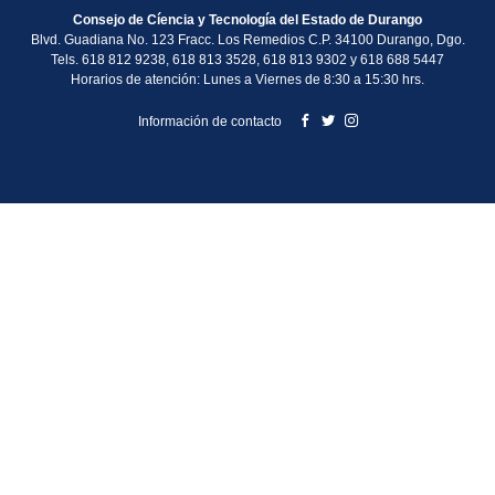
Consejo de Cíencia y Tecnología del Estado de Durango
Blvd. Guadiana No. 123 Fracc. Los Remedios C.P. 34100 Durango, Dgo.
Tels. 618 812 9238, 618 813 3528, 618 813 9302 y 618 688 5447
Horarios de atención: Lunes a Viernes de 8:30 a 15:30 hrs.
Información de contacto