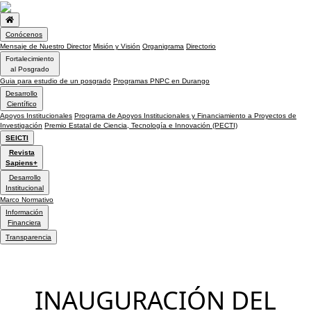
Conócenos
Mensaje de Nuestro Director
Misión y Visión
Organigrama
Directorio
Fortalecimiento
al Posgrado
Guia para estudio de un posgrado
Programas PNPC en Durango
Desarrollo
Científico
Apoyos Institucionales
Programa de Apoyos Institucionales y Financiamiento a Proyectos de
Investigación
Premio Estatal de Ciencia, Tecnología e Innovación (PECTI)
SEICTI
Revista
Sapiens+
Desarrollo
Institucional
Marco Normativo
Información
Financiera
Transparencia
INAUGURACIÓN DEL