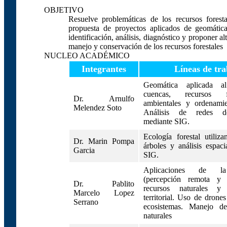
OBJETIVO
Resuelve problemáticas de los recursos forest
propuesta de proyectos aplicados de geomática
identificación, análisis, diagnóstico y proponer al
manejo y conservación de los recursos forestales
NUCLEO ACADÉMICO
Integrantes
Líneas de tra
Geomática aplicada 
cuencas, recursos f
Dr. Arnulfo
ambientales y ordenamien
Melendez Soto
Análisis de redes de
mediante SIG.
Ecología forestal utiliz
Dr. Marin Pompa
árboles y análisis espac
Garcia
SIG.
Aplicaciones de l
(percepción remota y
Dr. Pablito
recursos naturales y 
Marcelo Lopez
territorial. Uso de drones
Serrano
ecosistemas. Manejo de
naturales