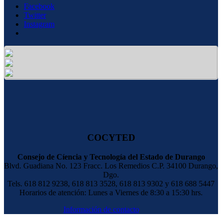
Facebook
Twitter
Instagram
COCYTED
Consejo de Cíencia y Tecnología del Estado de Durango
Blvd. Guadiana No. 123 Fracc. Los Remedios C.P. 34100 Durango,
Dgo.
Tels. 618 812 9238, 618 813 3528, 618 813 9302 y 618 688 5447
Horarios de atención: Lunes a Viernes de 8:30 a 15:30 hrs.
Información de contacto