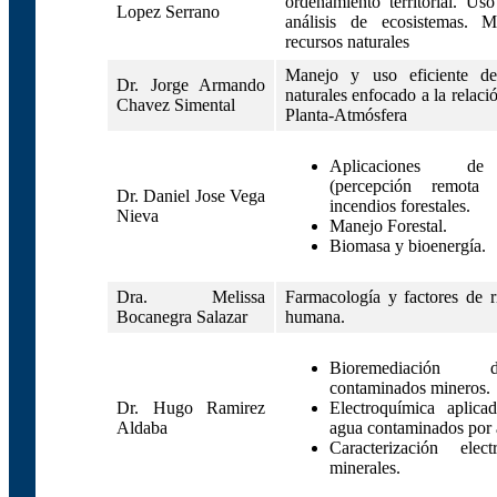
ordenamiento territorial. Us
Lopez Serrano
análisis de ecosistemas. 
recursos naturales
Manejo y uso eficiente de
Dr. Jorge Armando
naturales enfocado a la relac
Chavez Simental
Planta-Atmósfera
Aplicaciones de
(percepción remot
Dr. Daniel Jose Vega
incendios forestales.
Nieva
Manejo Forestal.
Biomasa y bioenergía.
Dra. Melissa
Farmacología y factores de r
Bocanegra Salazar
humana.
Bioremediación
contaminados mineros.
Dr. Hugo Ramirez
Electroquímica aplica
Aldaba
agua contaminados por 
Caracterización elec
minerales.