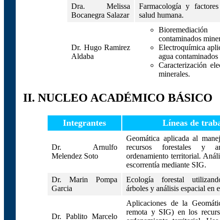
Dra. Melissa
Farmacología y factores
Bocanegra Salazar
salud humana.
Bioremediació
contaminados miner
Dr. Hugo Ramirez
Electroquímica apli
Aldaba
agua contaminados 
Caracterización el
minerales.
II. NUCLEO ACADÉMICO BÁSICO
Integrantes
Líneas de trab
Geomática aplicada al mane
Dr. Arnulfo
recursos forestales y a
Melendez Soto
ordenamiento territorial. Anál
escorrentía mediante SIG.
Dr. Marin Pompa
Ecología forestal utilizan
Garcia
árboles y análisis espacial en
Aplicaciones de la Geomáti
remota y SIG) en los recurs
Dr. Pablito Marcelo