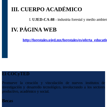
III. CUERPO ACADÉMICO
UJED-CA-88
- industria forestal y medio ambie
IV. PÁGINA WEB
http://forestales.ujed.mx/forestales/es/oferta_educ
El COCyTED
Promueve la creación y vinculación de nuevos institutos de
investigación y desarrollo tecnológico, involucrando a los sectores
productivo, académico y social.
Becas