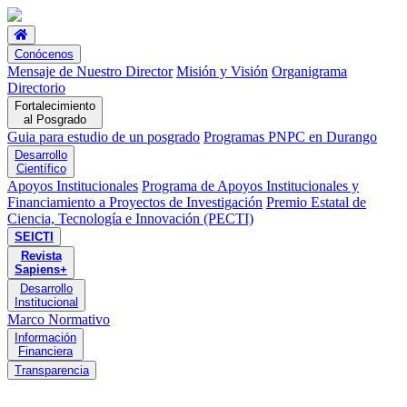
Conócenos
Mensaje de Nuestro Director
Misión y Visión
Organigrama
Directorio
Fortalecimiento
al Posgrado
Guia para estudio de un posgrado
Programas PNPC en Durango
Desarrollo
Científico
Apoyos Institucionales
Programa de Apoyos Institucionales y
Financiamiento a Proyectos de Investigación
Premio Estatal de
Ciencia, Tecnología e Innovación (PECTI)
SEICTI
Revista
Sapiens+
Desarrollo
Institucional
Marco Normativo
Información
Financiera
Transparencia