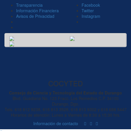
Transparencia
Facebook
Información Financiera
Twitter
Avisos de Privacidad
Instagram
COCYTED
Consejo de Cíencia y Tecnología del Estado de Durango
Blvd. Guadiana No. 123 Fracc. Los Remedios C.P. 34100
Durango, Dgo.
Tels. 618 812 9238, 618 813 3528, 618 813 9302 y 618 688 5447
Horarios de atención: Lunes a Viernes de 8:30 a 15:30 hrs.
Información de contacto