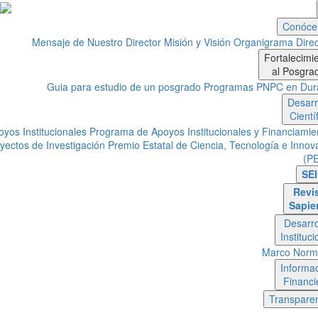
Conóce
Mensaje de Nuestro Director
Misión y Visión
Organigrama
Direc
Fortalecimi
al Posgra
Guia para estudio de un posgrado
Programas PNPC en Dur
Desarr
Cientí
oyos Institucionales
Programa de Apoyos Institucionales y Financiamie
yectos de Investigación
Premio Estatal de Ciencia, Tecnología e Innov
(P
SEI
Revi
Sapie
Desarro
Instituci
Marco Norm
Informa
Financi
Transpare