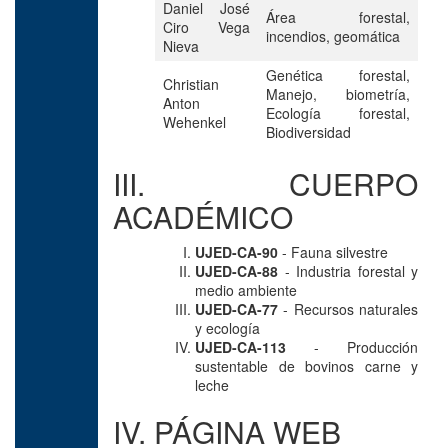
Daniel José
Área forestal,
Ciro Vega
incendios, geomática
Nieva
Genética forestal,
Christian
Manejo, biometría,
Anton
Ecología forestal,
Wehenkel
Biodiversidad
III. CUERPO
ACADÉMICO
UJED-CA-90
- Fauna silvestre
UJED-CA-88
- Industria forestal y
medio ambiente
UJED-CA-77
- Recursos naturales
y ecología
UJED-CA-113
- Producción
sustentable de bovinos carne y
leche
IV. PÁGINA WEB