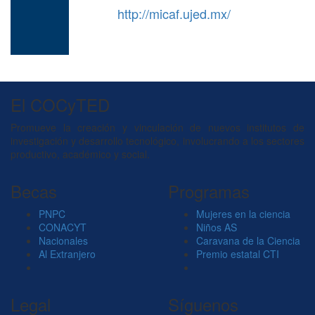
http://micaf.ujed.mx/
El COCyTED
Promueve la creación y vinculación de nuevos institutos de
investigación y desarrollo tecnológico, involucrando a los sectores
productivo, académico y social.
Becas
Programas
PNPC
Mujeres en la ciencia
CONACYT
Niños AS
Nacionales
Caravana de la Ciencia
Al Extranjero
Premio estatal CTI
Legal
Síguenos